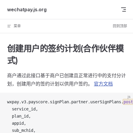
Skip to content
wechatpay.js.org
菜单
回到顶部
创建用户的签约计划(合作伙伴模
式)
商户通过此接口基于商户已创建且正常进行中的支付分计
划，创建用户的签约计划以供用户签约。
官方文档
js
wxpay
.
v3
.
payscore
.
signPlan
.
partner
.
userSignPlans
.
post
service_id
,
plan_id
,
appid
,
sub_mchid
,