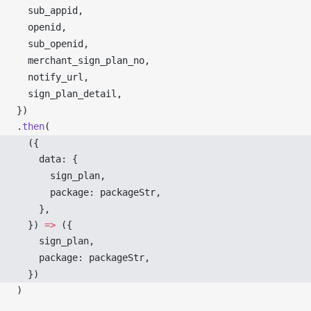
sub_appid
,
openid
,
sub_openid
,
merchant_sign_plan_no
,
notify_url
,
sign_plan_detail
,
})
.
then
(
  ({ 
data
: {
sign_plan
,
package
: 
packageStr
,
    },
  }) 
=>
 ({
sign_plan
,
package
: 
packageStr
,
  })
)