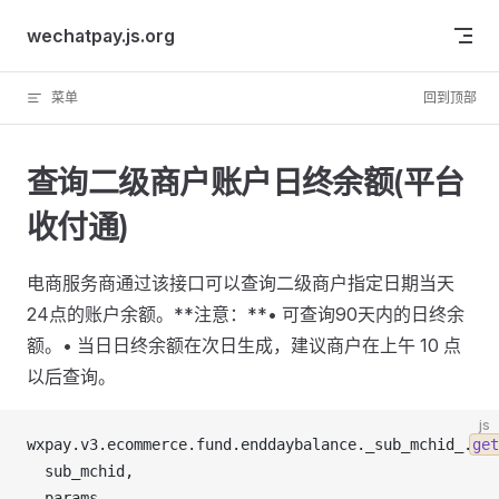
Skip to content
wechatpay.js.org
菜单
回到顶部
查询二级商户账户日终余额(平台
收付通)
电商服务商通过该接口可以查询二级商户指定日期当天
24点的账户余额。**注意：**• 可查询90天内的日终余
额。• 当日日终余额在次日生成，建议商户在上午 10 点
以后查询。
js
wxpay
.
v3
.
ecommerce
.
fund
.
enddaybalance
.
_sub_mchid_
.
get
sub_mchid
,
params
,