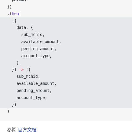
})
.
then
(
  ({ 
data
: {
sub_mchid
,
available_amount
,
pending_amount
,
account_type
,
    },
  }) 
=>
 ({
sub_mchid
,
available_amount
,
pending_amount
,
account_type
,
  })
)
参阅
官方文档