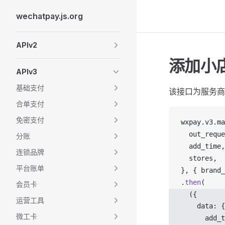
wechatpay.js.org
Skip to content
Sidebar Navigation
APIv2
添加小
APIv3
基础支付
该接口为服务商
合单支付
免密支付
wxpay
.
v3
.
ma
out_reque
分账
add_time
,
连锁品牌
stores
,
平台账单
}, { 
brand_
.
then
(
会员卡
  ({ 
运营工具
data
: {
微工卡
add_t