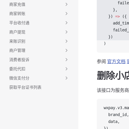
faile
商家充值
    },
商家转账
  }) 
=>
 ({
平台收付通
add_tim
failed_
商户提现
  })
来账识别
)
商户管理
消费者投诉
参阅
官方文档
委托代扣
删除小
微信支付分
获取平台证书列表
该接口为服务商
wxpay
.
v3
.
ma
brand_id
,
data
,
})