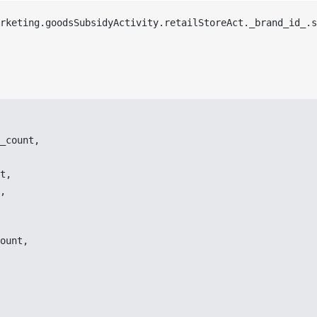
rketing
.
goodsSubsidyActivity
.
retailStoreAct
.
_brand_id_
.
s
_count
,
t
,
,
ount
,