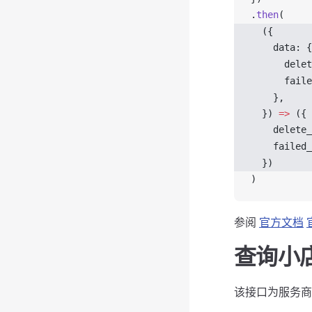
.
then
(
  ({ 
data
: {
delet
faile
    },
  }) 
=>
 ({
delete_
failed_
  })
)
参阅
官方文档
查询小
该接口为服务商