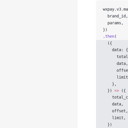
wxpay
.
v3
.
ma
brand_id
,
params
,
})
.
then
(
  ({ 
data
: {
total
data
,
offse
limit
    },
  }) 
=>
 ({
total_c
data
,
offset
,
limit
,
  })