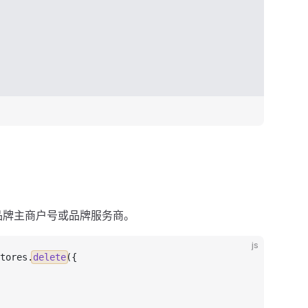
品牌主商户号或品牌服务商。
js
tores
.
delete
({