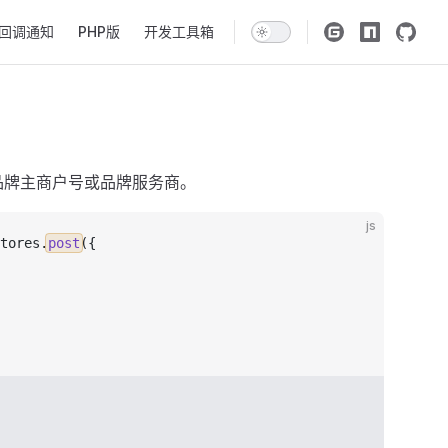
回调通知
PHP版
开发工具箱
品牌主商户号或品牌服务商。
js
tores
.
post
({