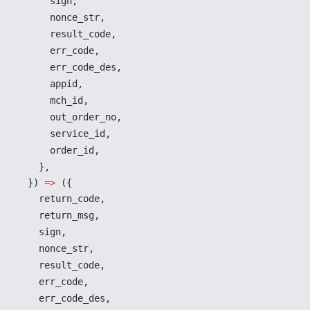
sign
,
nonce_str
,
result_code
,
err_code
,
err_code_des
,
appid
,
mch_id
,
out_order_no
,
service_id
,
order_id
,
    },
  }) 
=>
 ({
return_code
,
return_msg
,
sign
,
nonce_str
,
result_code
,
err_code
,
err_code_des
,