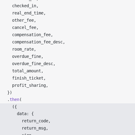
checked_in
,
real_end_time
,
other_fee
,
cancel_fee
,
compensation_fee
,
compensation_fee_desc
,
room_rate
,
overdue_fine
,
overdue_fine_desc
,
total_amount
,
finish_ticket
,
profit_sharing
,
})
.
then
(
  ({ 
data
: {
return_code
,
return_msg
,