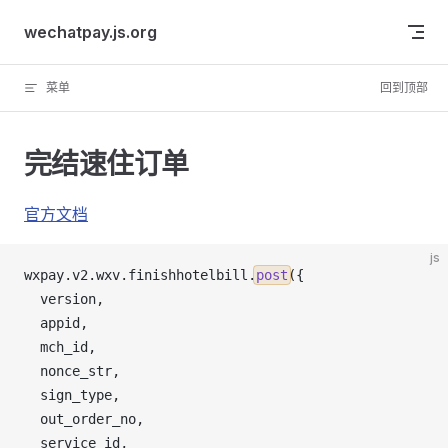
Skip to content
wechatpay.js.org
菜单
回到顶部
完结速住订单
官方文档
js
wxpay
.
v2
.
wxv
.
finishhotelbill
.
post
({
version
,
appid
,
mch_id
,
nonce_str
,
sign_type
,
out_order_no
,
service_id
,