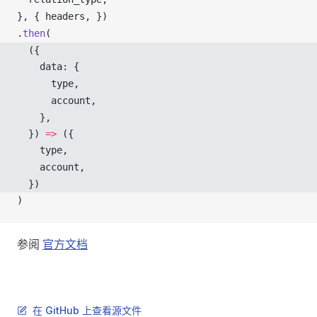
}, { 
headers
, })
.
then
(
  ({ 
data
: {
type
,
account
,
    },
  }) 
=>
 ({
type
,
account
,
  })
)
参阅
官方文档
在 GitHub 上查看源文件