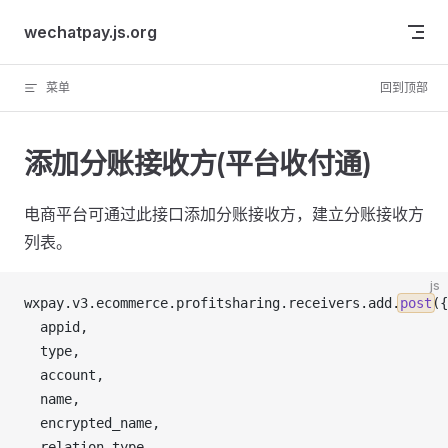
Skip to content
wechatpay.js.org
菜单
回到顶部
添加分账接收方(平台收付通)
电商平台可通过此接口添加分账接收方，建立分账接收方
列表。
js
wxpay
.
v3
.
ecommerce
.
profitsharing
.
receivers
.
add
.
post
({
appid
,
type
,
account
,
name
,
encrypted_name
,
relation_type
,