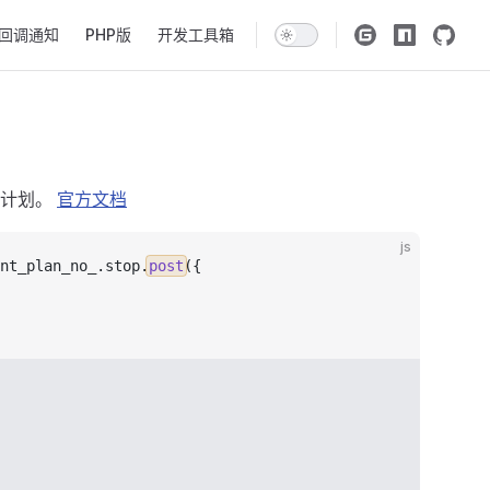
回调通知
PHP版
开发工具箱
分计划。
官方文档
js
nt_plan_no_
.
stop
.
post
({