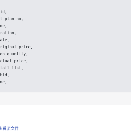
id
,
t_plan_no
,
me
,
ration
,
ate
,
riginal_price
,
on_quantity
,
ctual_price
,
tail_list
,
hid
,
me
,
 上查看源文件