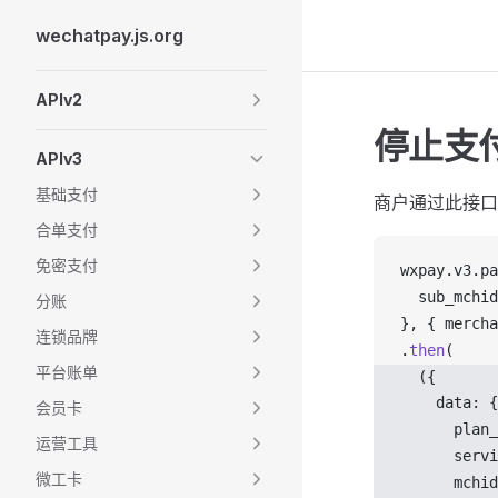
wechatpay.js.org
Skip to content
Sidebar Navigation
APIv2
停止支
APIv3
基础支付
商户通过此接
合单支付
免密支付
wxpay
.
v3
.
pa
sub_mchid
分账
}, { 
mercha
连锁品牌
.
then
(
平台账单
  ({ 
data
: {
会员卡
plan_
运营工具
servi
微工卡
mchid