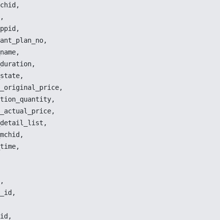
chid
,
,
ppid
,
ant_plan_no
,
name
,
duration
,
state
,
_original_price
,
tion_quantity
,
_actual_price
,
detail_list
,
mchid
,
time
,
,
_id
,
id
,