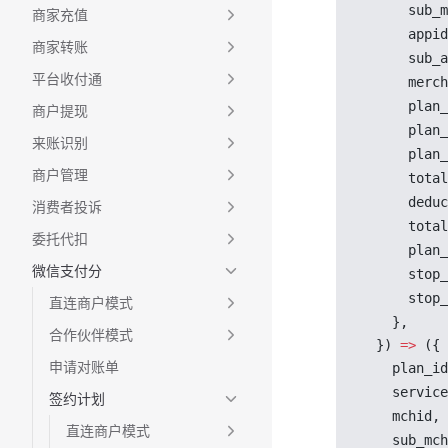
sub_m
商家充值
appid
商家转账
sub_a
平台收付通
merch
plan_
商户提现
plan_
来账识别
plan_
商户管理
total
deduc
消费者投诉
total
委托代扣
plan_
微信支付分
stop_
stop_
直连商户模式
    },
合作伙伴模式
  }) 
=>
 ({
申请对账单
plan_id
service
签约计划
mchid
,
直连商户模式
sub_mch