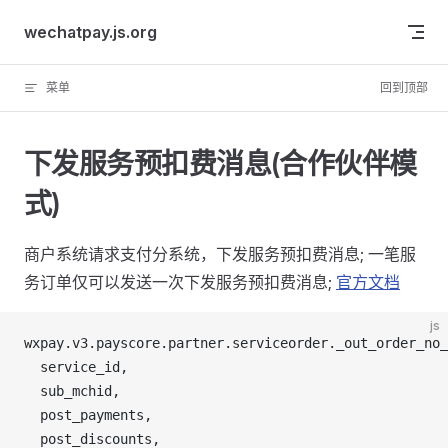
Skip to content
wechatpay.js.org
菜单
回到顶部
下发服务预扣费消息(合作伙伴模
式)
商户系统请求支付分系统，下发服务预扣费消息; 一笔服
务订单仅可以发送一次下发服务预扣费消息;
官方文档
js
wxpay
.
v3
.
payscore
.
partner
.
serviceorder
.
_out_order_no_
service_id
,
sub_mchid
,
post_payments
,
post_discounts
,