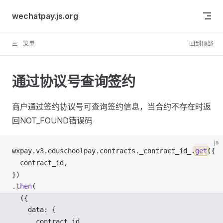
Skip to content
wechatpay.js.org
菜单
回到顶部
通过协议号查询签约
商户通过签约协议号可查询签约信息，当合约不存在时返
回NOT_FOUND错误码
js
wxpay
.
v3
.
eduschoolpay
.
contracts
.
_contract_id_
.
get
({
contract_id
,
})
.
then
(
  ({ 
data
: {
contract_id
,