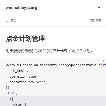
Skip to content
wechatpay.js.org
菜单
回到顶部
点金计划管理
用于服务商/服务商为特约商户开通或关闭点金计划。
js
wxpay
.
v3
.
goldplan
.
merchants
.
changegoldplanstatus
.
post
sub_mchid
,
operation_type
,
operation_pay_scene
,
})
.
then
(
  ({ 
data
: {