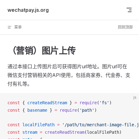
Skip to content
wechatpay.js.org
菜单
回到顶部
（营销）图片上传
通过本接口上传图片后可获得图片url地址。图片url可在
微信支付营销相关的API使用，包括商家券、代金券、支
付有礼等。
js
const
 { 
createReadStream
 } 
=
require
(
'fs'
)
const
 { 
basename
 } 
=
require
(
'path'
)
const
localFilePath
 =
 '/path/to/merchant-image-file.j
const
stream
 =
createReadStream
(
localFilePath
)