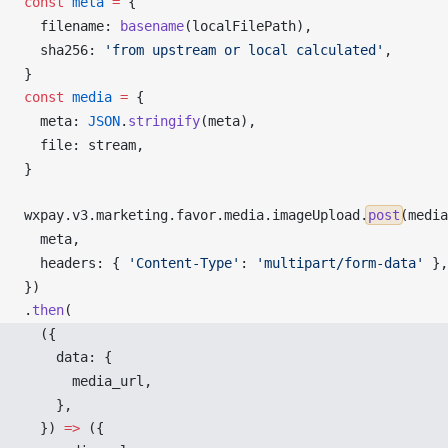
const
meta
 =
 {
filename
: 
basename
(
localFilePath
),
sha256
: 
'from upstream or local calculated'
,
}
const
media
 =
 {
meta
: 
JSON
.
stringify
(
meta
),
file
: 
stream
,
}
wxpay
.
v3
.
marketing
.
favor
.
media
.
imageUpload
.
post
(
media
meta
,
headers
: { 
'Content-Type'
: 
'multipart/form-data'
 },
})
.
then
(
  ({ 
data
: {
media_url
,
    },
  }) 
=>
 ({