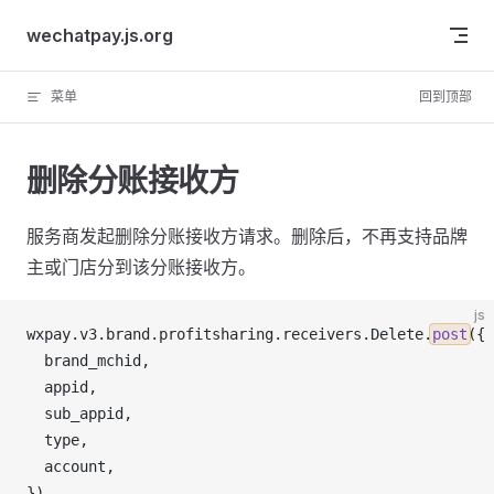
Skip to content
wechatpay.js.org
菜单
回到顶部
删除分账接收方
服务商发起删除分账接收方请求。删除后，不再支持品牌
主或门店分到该分账接收方。
js
wxpay
.
v3
.
brand
.
profitsharing
.
receivers
.
Delete
.
post
({
brand_mchid
,
appid
,
sub_appid
,
type
,
account
,
})