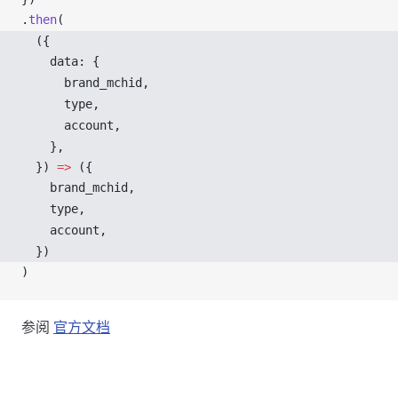
.
then
(
  ({ 
data
: {
brand_mchid
,
type
,
account
,
    },
  }) 
=>
 ({
brand_mchid
,
type
,
account
,
  })
)
参阅
官方文档