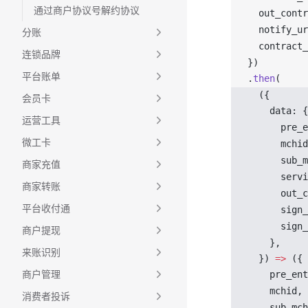
通过商户协议号解约协议
out_contr
notify_ur
分账
contract_
连锁品牌
})
平台账单
.
then
(
  ({ 
会员卡
data
: {
运营工具
pre_e
微工卡
mchid
sub_m
商家充值
servi
商家转账
out_c
平台收付通
sign_
sign_
商户提现
    },
来账识别
  }) 
=>
 ({
商户管理
pre_ent
mchid
,
消费者投诉
sub_mch