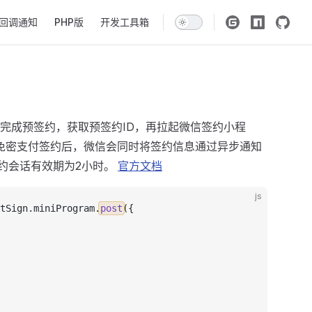
回调通知
PHP版
开发工具箱
完成预签约，获取预签约ID，再拉起微信签约小程
成免密支付签约后，微信会同时将签约信息通过异步通知
签约会话有效期为2小时。
官方文档
js
tSign
.
miniProgram
.
post
({