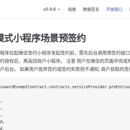
Main Navigation
v0.9.6
指南
数据签名
开放接口
模式小程序场景预签约
程序拉起微信签约小程序发起签约前，需先后台调用预签约接口
约授权后，再返回商户小程序。 注意 用户在微信的页面中完
户后台。 如果用户放弃签约或签约失败则不通知; 商户获取的
sswordExemptContract
.
contracts
.
serviceProvider
.
preEntrus
,
,
,
d
,
d
,