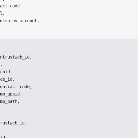
act_code
,
l
,
display_account
,
ntrustweb_id
,
,
chid
,
ce_id
,
ontract_code
,
mp_appid
,
mp_path
,
rustweb_id
,
id
,