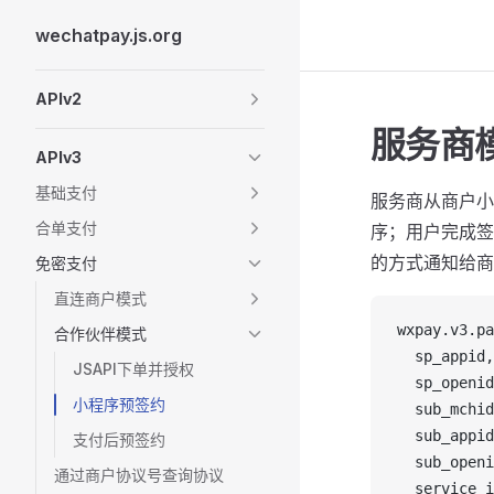
wechatpay.js.org
Skip to content
Sidebar Navigation
APIv2
服务商
APIv3
基础支付
服务商从商户小
合单支付
序；用户完成签
的方式通知给商
免密支付
直连商户模式
wxpay
.
v3
.
pa
合作伙伴模式
sp_appid
,
JSAPI下单并授权
sp_openid
小程序预签约
sub_mchid
sub_appid
支付后预签约
sub_openi
通过商户协议号查询协议
service_i