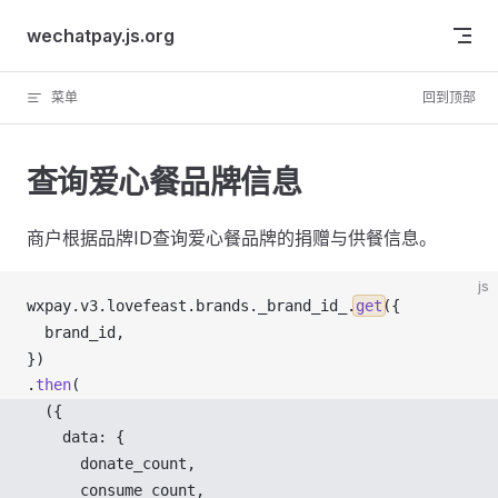
Skip to content
wechatpay.js.org
菜单
回到顶部
查询爱心餐品牌信息
商户根据品牌ID查询爱心餐品牌的捐赠与供餐信息。
js
wxpay
.
v3
.
lovefeast
.
brands
.
_brand_id_
.
get
({
brand_id
,
})
.
then
(
  ({ 
data
: {
donate_count
,
consume_count
,