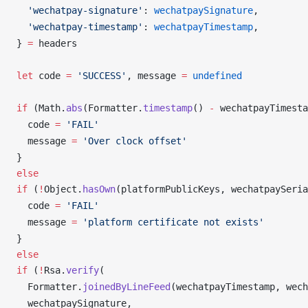
  'wechatpay-signature'
: 
wechatpaySignature
,
  'wechatpay-timestamp'
: 
wechatpayTimestamp
,
} 
=
headers
let
code
=
 'SUCCESS'
, 
message
=
undefined
if
 (
Math
.
abs
(
Formatter
.
timestamp
() 
-
wechatpayTimesta
code
=
 'FAIL'
message
=
 'Over clock offset'
}
else
if
 (
!
Object
.
hasOwn
(
platformPublicKeys
, 
wechatpaySeria
code
=
 'FAIL'
message
=
 'platform certificate not exists'
}
else
if
 (
!
Rsa
.
verify
(
Formatter
.
joinedByLineFeed
(
wechatpayTimestamp
, 
wech
wechatpaySignature
,