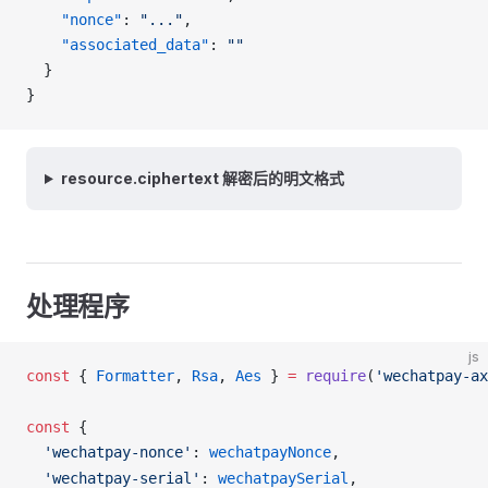
    "nonce"
: 
"..."
,
    "associated_data"
: 
""
  }
}
resource.ciphertext 解密后的明文格式
处理程序
js
const
 { 
Formatter
, 
Rsa
, 
Aes
 } 
=
require
(
'wechatpay-ax
const
 {
  'wechatpay-nonce'
: 
wechatpayNonce
,
  'wechatpay-serial'
: 
wechatpaySerial
,