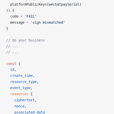
platformPublicKeys
[
wechatpaySerial
]
)) {
code
=
 'FAIL'
message
=
 'sign mismatched'
}
// do your business
// ...
// ...
const
 {
id
,
create_time
,
resource_type
,
event_type
,
resource
: {
ciphertext
,
nonce
,
associated_data