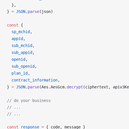
  },
} 
=
JSON
.
parse
(
json
)
const
 {
sp_mchid
,
appid
,
sub_mchid
,
sub_appid
,
openid
,
sub_openid
,
plan_id
,
contract_information
,
} 
=
JSON
.
parse
(
Aes
.
AesGcm
.
decrypt
(
ciphertext
, 
apiv3Ke
// do your business
// ...
// ...
const
response
 =
 { 
code
, 
message
 }