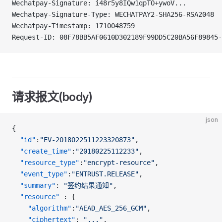
Wechatpay-Signature: i48r5y8IQw1qpTO+ywoV...
Wechatpay-Signature-Type: WECHATPAY2-SHA256-RSA2048
Wechatpay-Timestamp: 1710048759
Request-ID: 08F78BB5AF0610D302189F99DD5C20BA56F89845-
请求报文(body)
json
{
  "id"
:
"EV-2018022511223320873"
,
  "create_time"
:
"20180225112233"
,
  "resource_type"
:
"encrypt-resource"
,
  "event_type"
:
"ENTRUST.RELEASE"
,
  "summary"
: 
"签约结果通知"
,
  "resource"
 : {
    "algorithm"
:
"AEAD_AES_256_GCM"
,
    "ciphertext"
: 
"..."
,