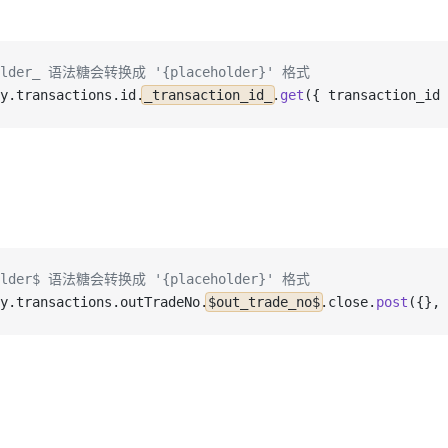
holder_ 语法糖会转换成 '{placeholder}' 格式
y
.
transactions
.
id
.
_transaction_id_
.
get
({ 
transaction_id
 
holder$ 语法糖会转换成 '{placeholder}' 格式
y
.
transactions
.
outTradeNo
.
$out_trade_no$
.
close
.
post
({}, 