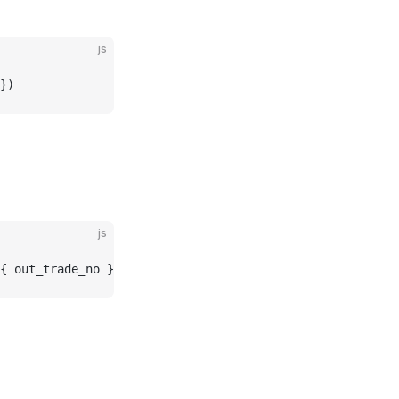
js
})
js
{ 
out_trade_no
 })