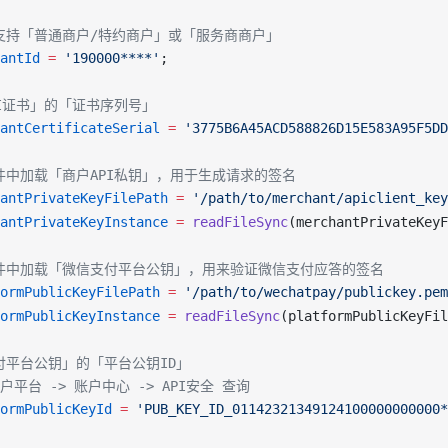
，支持「普通商户/特约商户」或「服务商商户」
antId
 =
 '190000****'
;
PI证书」的「证书序列号」
antCertificateSerial
 =
 '3775B6A45ACD588826D15E583A95F5DD
文件中加载「商户API私钥」，用于生成请求的签名
antPrivateKeyFilePath
 =
 '/path/to/merchant/apiclient_key
antPrivateKeyInstance
 =
readFileSync
(
merchantPrivateKeyF
文件中加载「微信支付平台公钥」，用来验证微信支付应答的签名
ormPublicKeyFilePath
 =
 '/path/to/wechatpay/publickey.pem
ormPublicKeyInstance
 =
readFileSync
(
platformPublicKeyFil
支付平台公钥」的「平台公钥ID」
户平台 -> 账户中心 -> API安全 查询
ormPublicKeyId
 =
 'PUB_KEY_ID_01142321349124100000000000*