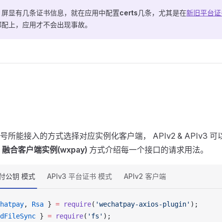
，屏显有几条证书信息，就在应用中配置
certs
几条，尤其是在
新旧平台证
都配上，应用才不会出现事故。
所能接入的方式选择对应实例化客户端， APIv2 & APIv3 
以
融合客户端实例(wxpay)
方式介绍每一个接口的请求用法。
支付公钥 模式
APIv3 平台证书 模式
APIv2 客户端
hatpay
, 
Rsa
 } 
=
require
(
'wechatpay-axios-plugin'
);
dFileSync
 } 
=
require
(
'fs'
);