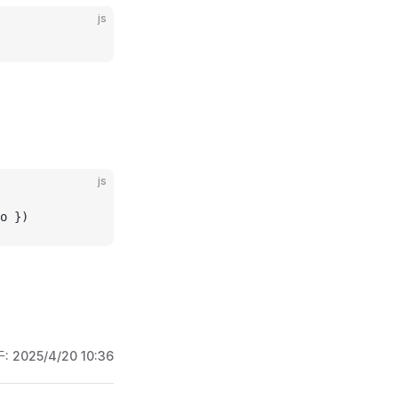
js
js
o
 })
于:
2025/4/20 10:36