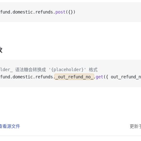
fund.domestic.refunds.
post
({})
款
holder_ 语法糖会转换成 '{placeholder}' 格式
fund
.
domestic
.
refunds
.
_out_refund_no_
.
get
({ 
out_refund_n
 上查看源文件
更新