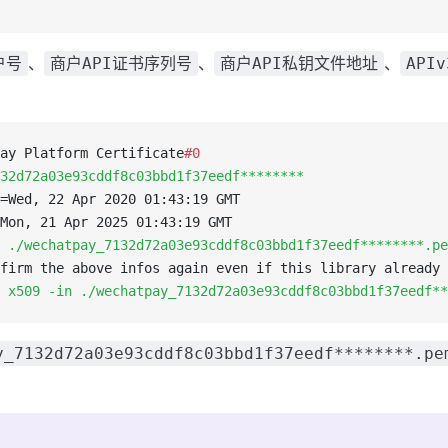
、
、
、
户号
商户API证书序列号
商户API私钥文件地址
API
ay Platform Certificate
#0
32d72a03e93cddf8c03bbd1f37eedf********
=Wed, 22 Apr 2020 01:43:19 GMT
Mon, 21 Apr 2025 01:43:19 GMT
 
./wechatpay_7132d72a03e93cddf8c03bbd1f37eedf********.pe
firm the above infos again even if this library already 
l x509 -in ./wechatpay_7132d72a03e93cddf8c03bbd1f37eedf*
y_7132d72a03e93cddf8c03bbd1f37eedf********.pe
。