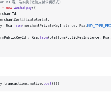
 APIv3 客户端实例(微信支付公钥模式)
 =
 new
Wechatpay
({
rchantId
,
erchantCertificateSerial
,
y
: 
Rsa
.
from
(
merchantPrivateKeyInstance
, 
Rsa
.
KEY_TYPE_PRI
rmPublicKeyId
]: 
Rsa
.
from
(
platformPublicKeyInstance
, 
Rsa
.
y.transactions.native.
post
({})