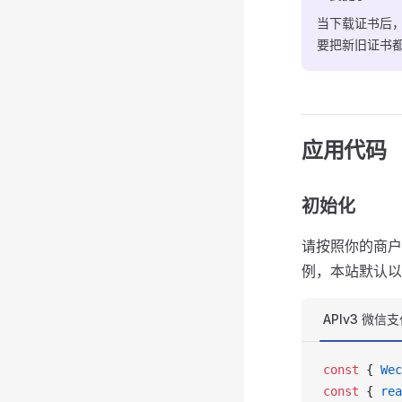
当下载证书后
要把新旧证书
应用代码
初始化
请按照你的商户号
例，本站默认
APIv3 微信
const
 { 
Wec
const
 { 
rea