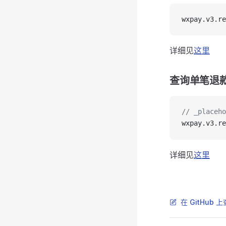
wxpay.v3.re
详细见
这里
查询单笔退
// _place
wxpay
.
v3
.
re
详细见
这里
在 GitHub