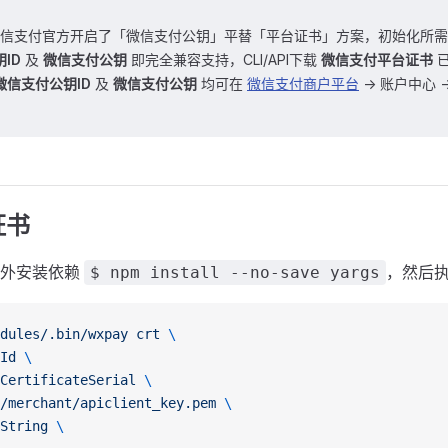
，微信支付官方开启了「微信支付公钥」平替「平台证书」方案，初始化所
ID
及
微信支付公钥
即完全兼容支持，CLI/API下载
微信支付平台证书
已
微信支付公钥ID
及
微信支付公钥
均可在
微信支付商户平台
-> 账户中心 -
证书
额外安装依赖
，然后
$ npm install --no-save yargs
dules/.bin/wxpay
 crt
 \
Id
 \
CertificateSerial
 \
/merchant/apiclient_key.pem
 \
String
 \