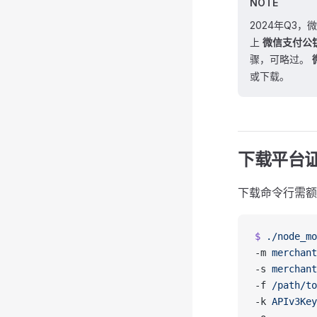
NOTE
2024年Q3
上
微信支付公钥
骤，可略过。
或下载。
下载平台
下载命令行需
$
 ./node_mo
-m 
merchant
-s 
merchant
-f 
/path/to
-k 
APIv3Key