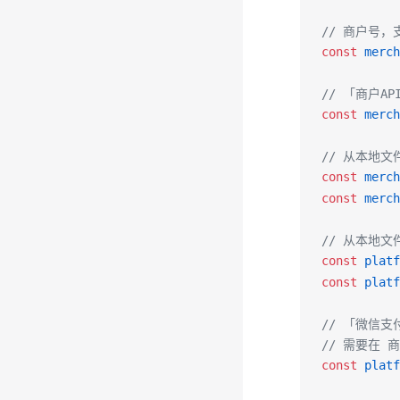
// 商户号
const
merch
// 「商户A
const
merch
// 从本地
const
merch
const
merch
// 从本地
const
platf
const
platf
// 「微信
// 需要在 商
const
platf