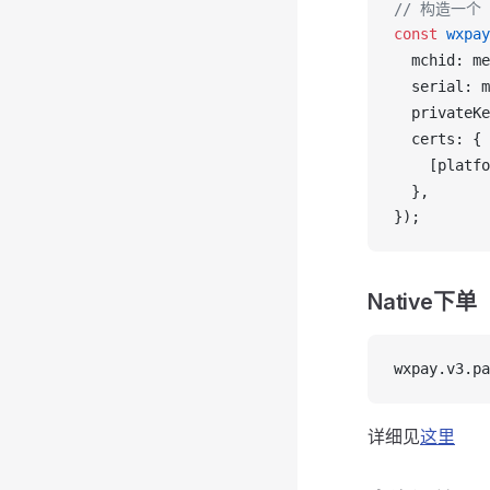
// 构造一个
const
wxpay
mchid
: 
me
serial
: 
m
privateKe
certs
: {
    [
platfo
  },
});
Native下单
wxpay.v3.pa
详细见
这里