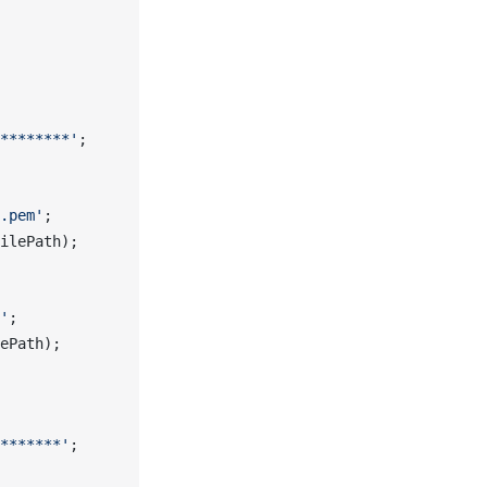
********'
;
.pem'
;
ilePath
);
'
;
ePath
);
*******'
;