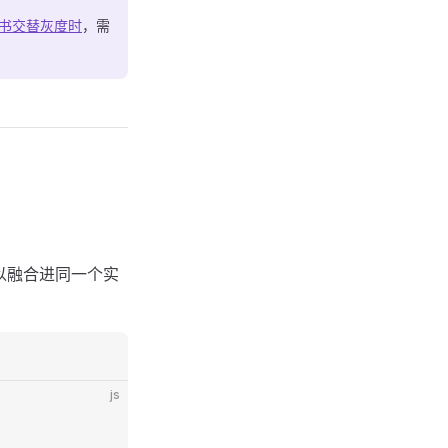
书交替灰度时
，需
可以融合进同一个实
js